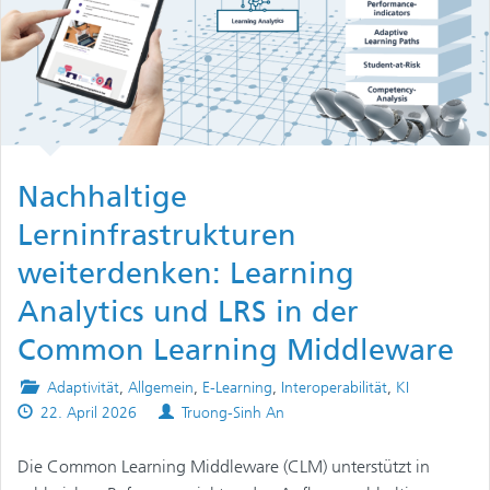
Nachhaltige
Lerninfrastrukturen
weiterdenken: Learning
Analytics und LRS in der
Common Learning Middleware
Posted
Adaptivität
,
Allgemein
,
E-Learning
,
Interoperabilität
,
KI
Published
in
Authors
22. April 2026
Truong-Sinh An
on
Die Common Learning Middleware (CLM) unterstützt in